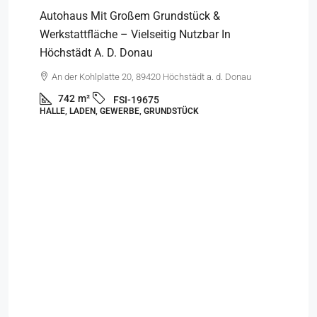
Autohaus Mit Großem Grundstück &
Werkstattfläche – Vielseitig Nutzbar In
Höchstädt A. D. Donau
An der Kohlplatte 20, 89420 Höchstädt a. d. Donau
742
m²
FSI-19675
HALLE, LADEN, GEWERBE, GRUNDSTÜCK
€
Fa
Ei
Vi
HA