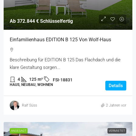
Ab 372.844 € Schlüsselfertig
Einfamilienhaus EDITION B 125 Von Wolf-Haus
Beschreibung für EDITION B 125 Das Flachdach und die
klare Gestaltung sorgen...
4
125
m²
FSI-18831
HAUS, NEUBAU, WOHNEN
Details
Ralf Süss
2 Jahren vor
ANGESAGT
VERMIETET