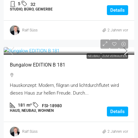
5
32
STUDIO, BÜRO, GEWERBE
Details
Ralf Süss
2 Jahren vor
NEUBAU
ZUM VERKAUFEN
Bungalow EDITION B 181
Hauskonzept: Modern, filigran und lichtdurchflutet wird
dieses Haus zur hellen Freude. Durch...
181
m²
FSI-18980
HAUS, NEUBAU, WOHNEN
Details
Ralf Süss
2 Jahren vor