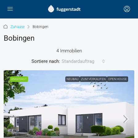
Zuhause
Bobingen
Bobingen
4 Immobilien
Sortiere nach:
Standardauftrag
ANGESAGT
NEUBAU
ZUM VERKAUFEN
OPEN HOUSE